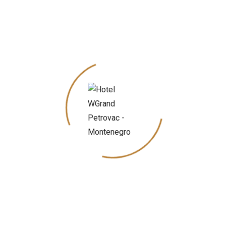
PRICE:
86€
/
per day